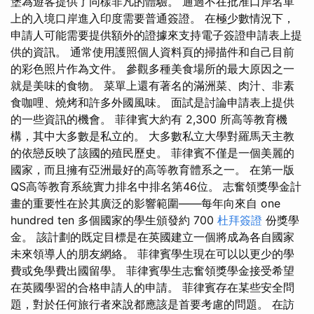
堡為遊客提供了同樣非凡的體驗。 通過不在批准口岸名單
上的入境口岸進入印度需要普通簽證。 在極少數情況下，
申請人可能需要提供額外的證據來支持電子簽證申請表上提
供的資訊。 通常使用護照個人資料頁的掃描件和自己目前
的彩色照片作為文件。 參觀多種美食場所的最大原因之一
就是美味的食物。 菜單上還有著名的滿洲菜、肉汁、非素
食咖哩、燒烤和許多外國風味。 面試是討論申請表上提供
的一些資訊的機會。 菲律賓大約有 2,300 所高等教育機
構，其中大多數是私立的。 大多數私立大學對羅馬天主教
的依戀反映了該國的殖民歷史。 菲律賓不僅是一個美麗的
國家，而且擁有亞洲最好的高等教育體系之一。 在第一版
QS高等教育系統實力排名中排名第46位。 志奮領獎學金計
畫的重要性在於其廣泛的影響範圍——每年向來自 one
hundred ten 多個國家的學生頒發約 700
杜拜簽證
份獎學
金。 該計劃的既定目標是在英國建立一個將成為各自國家
未來領導人的朋友網絡。 菲律賓學生現在可以以更少的學
費或免學費出國留學。 菲律賓學生志奮領獎學金接受希望
在英國學習的合格申請人的申請。 菲律賓存在某些安全問
題，對於任何旅行者來說都應該是首要考慮的問題。 在訪