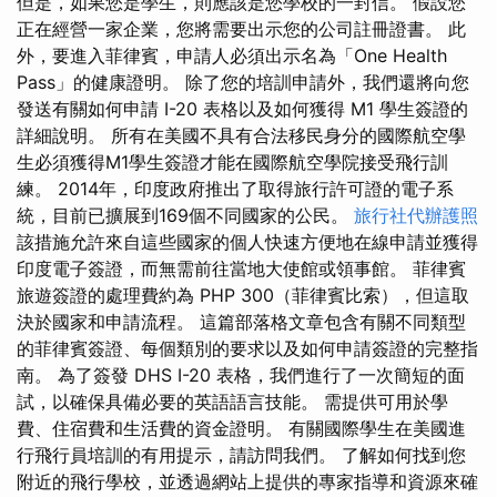
但是，如果您是學生，則應該是您學校的一封信。 假設您
正在經營一家企業，您將需要出示您的公司註冊證書。 此
外，要進入菲律賓，申請人必須出示名為「One Health
Pass」的健康證明。 除了您的培訓申請外，我們還將向您
發送有關如何申請 I-20 表格以及如何獲得 M1 學生簽證的
詳細說明。 所有在美國不具有合法移民身分的國際航空學
生必須獲得M1學生簽證才能在國際航空學院接受飛行訓
練。 2014年，印度政府推出了取得旅行許可證的電子系
統，目前已擴展到169個不同國家的公民。
旅行社代辦護照
該措施允許來自這些國家的個人快速方便地在線申請並獲得
印度電子簽證，而無需前往當地大使館或領事館。 菲律賓
旅遊簽證的處理費約為 PHP 300（菲律賓比索），但這取
決於國家和申請流程。 這篇部落格文章包含有關不同類型
的菲律賓簽證、每個類別的要求以及如何申請簽證的完整指
南。 為了簽發 DHS I-20 表格，我們進行了一次簡短的面
試，以確保具備必要的英語語言技能。 需提供可用於學
費、住宿費和生活費的資金證明。 有關國際學生在美國進
行飛行員培訓的有用提示，請訪問我們。 了解如何找到您
附近的飛行學校，並透過網站上提供的專家指導和資源來確