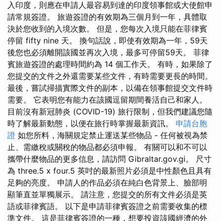
入印度，則應在申請人最容易到達的印度領事館或大使館申
請常規簽證。 旅遊簽證的有效期為三個月到一年，具體取
決於您收到的入境次數。 但是，您每次入境只能在菲律賓
停留 fifty nine 天。 換句話說，即使有效期為一年，59天
後您也必須離開該國並再次入境，最多可停留59天。 菲律
賓旅遊簽證的處理時間約為 14 個工作天。 有時，如果除了
您提交的文件之外還需要某些文件，有時需要更長的時間。
最後，嘗試掃描實際文件的副本，以備在領事館提交文件時
需要。 它表明您有能力在該國逗留期間養活自己和家人。
目前沒有新冠肺炎 (COVID-19) 旅行限制，但我們建議您隨
時了解最新動態，以便在旅行時掌握最新資訊。
申請台胞
證
如您所料，海關規定禁止運送某些物品 - 任何被視為禁
止、需繳稅或關稅的物品都必須申報。 有關可以和不可以
攜帶什麼物品的更多信息，請訪問 Gibraltar.gov.gi。 尺寸
為 three.5 x four.5 英吋的最新照片必須是中性顏色且具有
足夠的亮度。 申請人的作品必須在純白色背景上、臉部明
顯筆直並單獨展示。 請注意，您提交的所有文件必須是英
語或菲律賓語。 以下是申請菲律賓簽證之前需要收集的標
準文件。 這是菲律賓簽證的一種，想要投資該國經濟的外