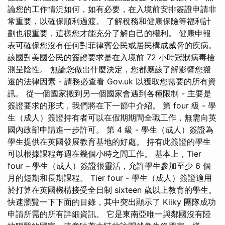
論您的工作情況如何，如有必要，在入境前安排簽證申請非
常重要，以確保順利過渡。 了解稅​​務和健康保險等福利計
劃也很重要，這樣您才能充分了解自己的權利。 健康申報
表可確保您沒有任何對菲律賓公民或居民構成威脅的疾病。
該國對美國公民的簽證要求是在入境前 72 小時冠狀病毒檢
測呈陰性。 無論您做出什麼決定，您都應該了解影響您搬
遷的法律因素 - 請務必查看 Gov.uk 以獲取您需要的所有資
訊。 從一個國家搬到另一個國家會遇到各種限制 - 主要是
簽證要求的形式，我們將在下一節中介紹。 第 four 級 - 學
生（成人）簽證持有者可以在假期期間全職工作，無需向英
國內政部申請進一步許可。 第 4 級 - 學生（成人）簽證為
學生提供在英國發展教育基地的好處。 持有此簽證的學生
可以根據課程每週在幾個小時之間工作。 基本上，Tier
four – 學生（成人）簽證很靈活，允許學生參加至少 6 個
月的短期和長期課程。 Tier four - 學生（成人）簽證適用
於打算在英國機構接受全日制 sixteen 歲以上教育的學生。
快速瀏覽一下下面的目錄，其中突出顯示了 Kiiky 團隊成功
申請所需的所有詳細資訊。 它是東南亞唯一與鄰國沒有陸