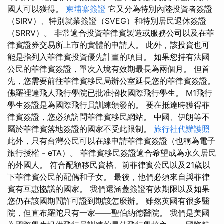
國人可以獲得。
柬埔寨簽證
它又分為特別內陸投資者簽證
（SIRV）、特別就業簽證（SVEG）和特別居民退休簽證
（SRRV）。 非常適合投資菲律賓製造或服務公司以及在菲
律賓證券交易所上市的實體的申請人。 此外，該投資也可
能是指列入菲律賓投資優先計畫的項目。 如果您持有法國
公民的菲律賓簽證，單次入境有效期最長為兩個月。 但首
先，您需要前往菲律賓移民局辦公室延長您的菲律賓簽證。
佛羅裡達飛人飛行學院已批准招收國際飛行學生。 M1飛行
學生簽證是為國際飛行員訓練頒發的。 要在抵達時獲得菲
律賓簽證，您必須訪問菲律賓移民網站。 中國、伊朗等不
屬於菲律賓落地簽證的國家不受此限制。
旅行社代辦護照
此外，只有台灣公民可以在線申請菲律賓簽證（也稱為電子
旅行授權 - eTA）。 菲律賓移民簽證適合希望成為永久居民
的外國人。 符合配額移民資格、前菲律賓公民以及21歲以
下菲律賓公民的配偶和子女。 最後，他們必須來自與菲律
賓有互惠協議的國家。 我們還涵蓋簽證有效期限以及如果
您仍在該國期間許可證到期該怎麼辦。 雖然英國有很多醫
院，但直布羅陀只有一家——聖伯納德醫院。 我們是美國