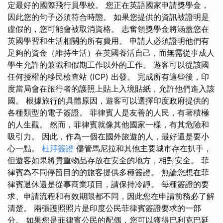
定最好的國際飛行員學校。 您正在英語國家申請獎學金，
因此您的句子必須符合時態。 如果您提供的資訊被證明是
虛假的，您可能會被取消資格。 志奮領獎學金將涵蓋您在
英國學習和生活相關的所有費用。 申請人必須證明他們有
足夠的資金（維持生活）在英國養活自己，而無需從事成人
學生允許的兼職和假期工作以外的工作。 遊客可以從該國
任何授權的移民檢查站 (ICP) 出發。 完成所有這些後，印
度當局會在旅行者的護照上貼上入境貼紙，允許他們進入該
國。 根據旅行的具體原因，遊客可以選擇印度政府提供的
各種類型的電子簽證。 菲律賓人是友善的人民，有著積極
的人生觀。 然而，菲律賓就像其他國家一樣，有其危險和
吸引力。 因此，作為一個在國外旅遊的人，最好還是要小
心一點。
杜拜簽證
儘管馬尼拉和其他主要城市存在扒手，
但遊客如果將貴重物品存放在安全的地方，相對安全。 菲
律賓為不同停留目的的旅客提供多種簽證。 無論您想在菲
律賓退休還是從事商業項目，請保持冷靜。 每種簽證的要
求、申請流程和有效期限都不同，因此您在申請前務必了解
清楚。 兩張護照照片是印度公民菲律賓簽證要求的一部
分。 如果您是菲律賓公民的配偶，您可以獲得巴利克巴延