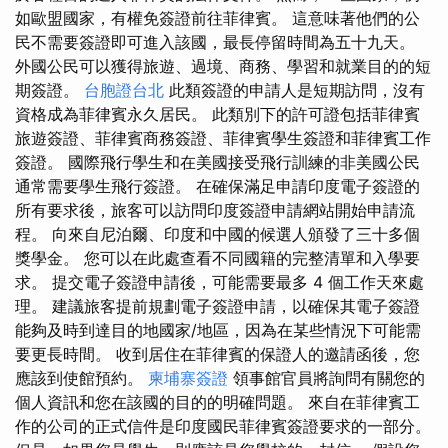
如歐盟國家，有權免簽證前往菲律賓。 這意味著他們的公
民不需要簽證即可進入該國，最長停留時間為五十九天。
外國公民可以獲得旅遊、過境、商務、學習和就業目的的短
期簽證。
台胞證台北
此類簽證的申請人是短期訪問，沒有
資格成為菲律賓永久居民。 此類別下的許可證包括菲律賓
旅遊簽證、菲律賓商務簽證、菲律賓學生簽證和菲律賓工作
簽證。 國際飛行學生和在美國接受飛行訓練的非美國公民
通常需要學生飛行簽證。 在確保滿足申請印度電子簽證的
所有要求後，旅客可以訪問印度簽證申請網站開始申請流
程。 向來自尼泊爾、印度和中國的候選人頒發了三十多個
獎學金。 您可以在此處查看不同國籍的完整清單和入學要
求。 提交電子簽證申請後，可能需要最多 4 個工作天來處
理。 建議旅客提前規劃電子簽證申請，以確保其電子簽證
能夠及時到達目的地國家/地區，因為在某些情況下可能需
要更長時間。 收到居住在菲律賓的保證人的邀請函後，您
應該到使館預約。
柬埔寨簽證
領事館官員將詢問有關您的
個人資訊和您在該國的目的的明確問題。 來自在菲律賓工
作的公司的正式信件是印度國民菲律賓簽證要求的一部分。