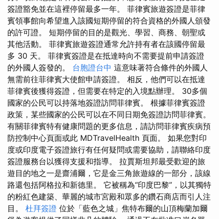
簽證豁免並在這裡停留最多一年。 菲律賓旅遊簽證是菲律
賓領事館向希望進入該國短期停留的符合資格的外國人頒發
的許可證。 短期停留的目的是觀光、學習、商務、朝聖或
其他活動。 菲律賓旅遊簽證通常允許持有者在該國停留最
多 30 天。 菲律賓簽證是在抵達時向不需要提前申請簽證
的外國人簽發的。
台胞證台中
這意味著符合條件的外國人
無需前往菲律賓大使館申請簽證。 相反，他們可以在抵達
菲律賓後獲得簽證，但需要在特定的入境點辦理。 30多個
國家的公民可以持落地簽證訪問菲律賓。 根據菲律賓簽證
政策，某些國家的公民可以在不同日期免簽證訪問菲律賓。
有關菲律賓特有健康問題的更多信息，請訪問菲律賓疾病預
防控制中心頁面或此 MDTravelHealth 頁面。 如果您對印
度或印度電子簽證旅行有任何疑問或需要協助，請聯絡印度
簽證服務台以獲得支援和指導。 拉賈斯坦邦最受歡迎的旅
遊目的地之一是齋浦爾，它是金三角旅遊線的一部分，該線
路還包括阿格拉和新德里。 它被稱為“印度巴黎”，以其獨特
的粉紅色建築、華麗的城市宮殿和眾多的鑽石商店而引人注
目。
杜拜簽證
位於「藍色之城」焦特布爾的山頂梅蘭加爾