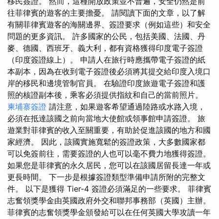
移民簽證。 然而，這種開放政策並不普遍，安全仍然是前
往菲律賓的遊客的主要擔憂。 請閱讀下面的文章，以了解
有關菲律賓遊客的海關邊界、簽證要求（例如這些）和安全
問題的更多資訊。 許多國家的公民，包括美國、法國、丹
麥、德國、西班牙、義大利，都有資格獲得印度電子簽證
（印度簽證線上）。 申請人在旅行時應攜帶電子簽證的紙
本副本，因為在收到電子簽證後必須將其提交給印度入境口
岸的移民和邊境管制官員。 在驗證印度旅遊電子簽證和護
照的核證副本後，乘客必須提供指紋和自己的當前照片。
柬埔寨簽證
請注意，如果遊客希望通過陸路或水路入境，
必須在抵達該國之前向當地大使館或領事館申請簽證。 旅
遊業對菲律賓的收入至關重要，有助於促進該國的地方和國
家經濟。 因此，該國實施寬鬆的簽證政策，大多數國家都
可以免簽前往，需要簽證的人也可以毫不費力地獲得簽證。
如果您是菲律賓的永久居民，您可以在該國居留長達一年或
更長時間。 下一步是根據簽證類型準備申請所附的完整文
件。 以下是獲得 Tier-4 簽證必須滿足的一些要求。 菲律賓
志奮領獎學金由英國政府外交和聯邦事務部（英國）主辦。
菲律賓的志奮領獎學金頒發給可以在任何英國大學攻讀一年