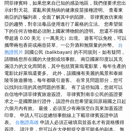
問菲律賓時，如果您來自已知的感染地區，我們僅要求您出
示針對天花、霍亂和黃熱病的健康疫苗接種證明。 查看東
南亞的詐騙列表，全面了解其中的陷阱。 菲律賓效仿東南
亞的趨勢，對非法毒品使用進行了嚴格的立法。 您希望留
下的任何古物都必須附上國家博物館的證明。 您還不得攜
帶超過 0.00 美元（一萬美元）出境。 遊客可以免稅，可以
攜帶兩包香菸或兩壺菸草、一公升酒和無限量的外幣。
台
胞證照片
回國公民 (balikbayan) 的不同規則 - 如有疑問，
請聯絡您所在國的大使館或領事館。 南亞國家印度以其充
滿活力的文化而聞名，其中包括寶萊塢電影業，每年生產的
電影比好萊塢還要多。 此外，該國擁有美麗的風景和泰姬
陵等旅遊勝地，每年都吸引遊客。 在常見問題部分，您可
以找到出現的其他問題的答案。 有了這些知識，您就可以
自信地申請菲律賓旅遊簽證。 菲律賓對南非公民的簽證要
求之一是國際旅行證件，該證件自您希望返回原籍國之日起
六個月內有效。 最後，必須至少有兩張空白頁來加蓋簽證
印章。 申請人可以從總領事館線上下載菲律賓簽證申請
表。
台胞證高雄
申請人必須正確填寫並簽名才有資格獲得
簽證。 請注意，您可以在大使館提交盡可能多的副本。 無