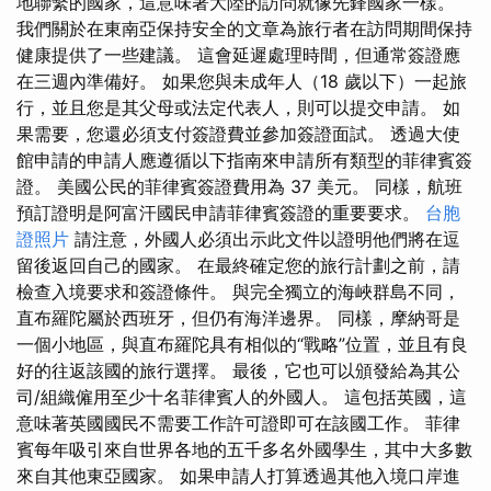
地聯繫的國家，這意味著大陸的訪問就像先鋒國家一樣。
我們關於在東南亞保持安全的文章為旅行者在訪問期間保持
健康提供了一些建議。 這會延遲處理時間，但通常簽證應
在三週內準備好。 如果您與未成年人（18 歲以下）一起旅
行，並且您是其父母或法定代表人，則可以提交申請。 如
果需要，您還必須支付簽證費並參加簽證面試。 透過大使
館申請的申請人應遵循以下指南來申請所有類型的菲律賓簽
證。 美國公民的菲律賓簽證費用為 37 美元。 同樣，航班
預訂證明是阿富汗國民申請菲律賓簽證的重要要求。
台胞
證照片
請注意，外國人必須出示此文件以證明他們將在逗
留後返回自己的國家。 在最終確定您的旅行計劃之前，請
檢查入境要求和簽證條件。 與完全獨立的海峽群島不同，
直布羅陀屬於西班牙，但仍有海洋邊界。 同樣，摩納哥是
一個小地區，與直布羅陀具有相似的“戰略”位置，並且有良
好的往返該國的旅行選擇。 最後，它也可以頒發給為其公
司/組織僱用至少十名菲律賓人的外國人。 這包括英國，這
意味著英國國民不需要工作許可證即可在該國工作。 菲律
賓每年吸引來自世界各地的五千多名外國學生，其中大多數
來自其他東亞國家。 如果申請人打算透過其他入境口岸進