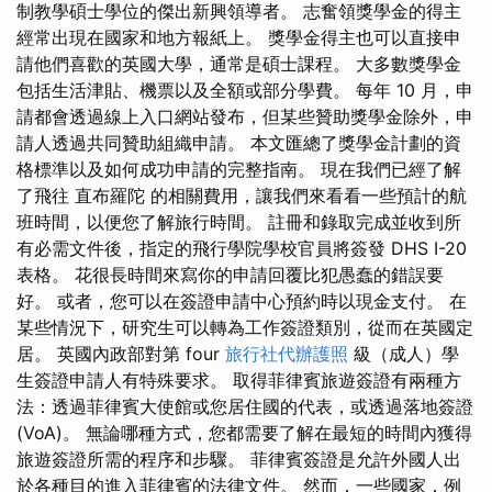
制教學碩士學位的傑出新興領導者。 志奮領獎學金的得主
經常出現在國家和地方報紙上。 獎學金得主也可以直接申
請他們喜歡的英國大學，通常是碩士課程。 大多數獎學金
包括生活津貼、機票以及全額或部分學費。 每年 10 月，申
請都會透過線上入口網站發布，但某些贊助獎學金除外，申
請人透過共同贊助組織申請。 本文匯總了獎學金計劃的資
格標準以及如何成功申請的完整指南。 現在我們已經了解
了飛往 直布羅陀 的相關費用，讓我們來看看一些預計的航
班時間，以便您了解旅行時間。 註冊和錄取完成並收到所
有必需文件後，指定的飛行學院學校官員將簽發 DHS I-20
表格。 花很長時間來寫你的申請回覆比犯愚蠢的錯誤要
好。 或者，您可以在簽證申請中心預約時以現金支付。 在
某些情況下，研究生可以轉為工作簽證類別，從而在英國定
居。 英國內政部對第 four
旅行社代辦護照
級（成人）學
生簽證申請人有特殊要求。 取得菲律賓旅遊簽證有兩種方
法：透過菲律賓大使館或您居住國的代表，或透過落地簽證
(VoA)。 無論哪種方式，您都需要了解在最短的時間內獲得
旅遊簽證所需的程序和步驟。 菲律賓簽證是允許外國人出
於各種目的進入菲律賓的法律文件。 然而，一些國家，例