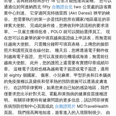
出發，需再經路標再步行 18 公里才能抵達高架橋。 您可以
通過位於阿達納西北 fifty
台胞證台北
two 公里處的該省農
業中心到達。 它穿過阿克特德雷西 (Akt Deresi) 狹窄的峽
谷。 您需要執行的第一步是找到您所在國家/地區最近的菲
律賓大使館。 完成此操作後，您將收到申請流程的要求清
單。 一旦雇主獲得批准，POLO 就可以開始選擇員工。 現
在您可以在豪華的家中填寫越南簽證線上申請表，而無需前
往越南大使館。 只需幾分鐘即可填寫表格，上傳您的臉部
照片和護照頁並在線付款。 幾天后，您將透過電子郵件收
到越南電子簽證。 您可以直接前往機場或海港，無需前往
越南大使館。 此外，您的護照上還需要有實體印章或紙印
章。 這種電子流程也稱為越南電子簽證或電子簽證，適用
於 eighty 個國家。 傷寒、小兒麻痺、甲型肝炎和日本腦炎
的免疫接種以及瘧疾和登革熱的預防措施可以透過皮膚進
行。 在訪問菲律賓時，如果您來自已知的感染地區，我們
僅要求您出示針對天花、霍亂和黃熱病的健康疫苗接種證
明。 有關菲律賓特有健康問題的更多信息，請訪問菲律賓
疾病預防控制中心頁面或此
台胞證照片
MDTravelHealth
頁面。 我們很高興地知道，遊客進入的入境限制很少。 由