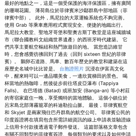
最好的地點之一，這是一個受保護的海洋保護區，擁有廣闊
的珊瑚花園。 薄荷島位於菲律賓米沙鄢群島中部地區（菲
律賓中部）。 此外，馬尼拉的大眾運輸系統也不夠完善。
使用 Grab 等乘車應用程式實現安全、便捷的地鐵出行。
馬尼拉大教堂、聖地牙哥堡和聖奧古斯丁教堂是這座城牆城
市（聯合國教科文組織世界遺產）的西班牙時代建築。 它
們共享主要航空樞紐和熱門旅遊目的地。 當您造訪維甘
時，您會感覺彷彿回到了過去（回到 sixteen 世紀的菲律
賓）。 鵝卵石道路、馬車、數百年歷史的教堂和建築在這
座歷史名城中比比皆是。
台胞證照片
沉浸在伊富高文化
中，醒來時可以一邊品嚐美食，一邊欣賞梯田的景色。 喝
杯當地的熱咖啡，然後徒步前往塔皮亞瀑布 (Tappiya
Falls)。 在巴塔德 (Batad) 或班加安 (Banga-an) 等小村莊
的寄宿家庭住一晚，享受獨特的當地體驗。 這個小鎮位於
呂宋島北部薄霧籠罩的科迪勒拉山脈。 最後，菲律賓航空
和 Skyjet 是兩家飛往巴丹群島的航空公司。 菲律賓公民的
印度簽證將在填寫包含所需詳細資訊的線上申請表並驗證線
上信用卡付款後透過電子郵件發送。 這篇部落格文章包含
有關不同類型的菲律賓簽證、每個類別的要求以及如何申請