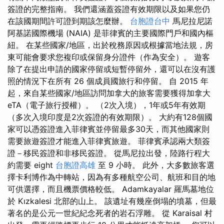
簽證的完整指南。 我們還涵蓋簽證有效期限以及如果您仍
在該國期間許可證到期該怎麼辦。
台胞證台中
馬尼拉尼諾
阿基諾國際機場 (NAIA) 是菲律賓的主要國際門戶和國內樞
紐。 在某些國家/地區，出於稅務原因或根據當地法規，房
東可能會要求您複印或保留身分證件（作為安全）。 遊客
除了在提出申請的國家停留或短暫停留外，還可以在沒有護
照的情況下在所有 26 個成員國旅行和停留。 自 2015 年
起，來自某些國家/地區訪問加拿大的旅客需要獲得加拿大
eTA（電子旅行授權）。 （2次入境），1年或5年有效期
（多次入境印度是2次簽證的有效期限）。 大約有128個國
家可以憑簽證進入菲律賓並停留最多30天，而其他國家則
需要旅遊簽證才能進入菲律賓旅遊。 菲律賓承認兩大類簽
證－移民簽證和非移民簽證。 從馬尼拉出發，陸路行程大
約需要 eight
台胞證高雄
至 9 小時。 此外，大多數旅客選
擇卡利博作為中轉站，因為有多種航空公司、航班和目的地
可供選擇，而且機票價格較低。 Adamkayalar 羅馬墓地位
於 Kızkalesi 北部的山上。 該遺址有幾座倒塌的墳墓，但最
著名的是公元一世紀紀念死者的岩石浮雕。 從 Karaisal 村