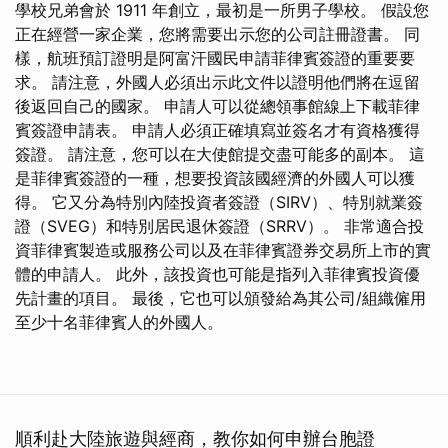
學校兄弟會於 1911 年創立，最初是一所男子學校。 假設您
正在經營一家企業，您將需要出示您的公司註冊證書。 同
樣，航班預訂證明是阿富汗國民申請菲律賓簽證的重要要
求。 請注意，外國人必須出示此文件以證明他們將在逗留
後返回自己的國家。 申請人可以從總領事館線上下載菲律
賓簽證申請表。 申請人必須正確填寫並簽名才有資格獲得
簽證。 請注意，您可以在大使館提交盡可能多的副本。 這
是菲律賓簽證的一種，想要投資該國經濟的外國人可以獲
得。 它又分為特別內陸投資者簽證（SIRV）、特別就業簽
證（SVEG）和特別居民退休簽證（SRRV）。 非常適合投
資菲律賓製造或服務公司以及在菲律賓證券交易所上市的實
體的申請人。 此外，該投資也可能是指列入菲律賓投資優
先計畫的項目。 最後，它也可以頒發給為其公司/組織僱用
至少十名菲律賓人的外國人。
順利赴大陸旅遊與經商，教你如何申辦台胞證