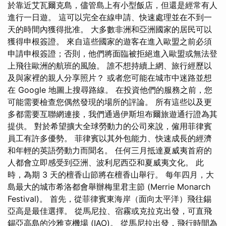
於靠近艾瓦爾克島，儘管島上有小型飯店，但還是經常有人
進行一日遊。 這可以完全在線申請、快速處理並在不到一
天的時間內獲得批准。 大多數非洲和亞洲國家的居民可以
獲得申根簽證。 來自這些國家的遊客在進入歐盟之前必須
申請申根簽證；否則，他們將面臨被拒絕進入歐盟或無法登
上飛往歐洲的航班的風險。 誰不想持續上網、旅行經歷以
及與家裡的親人分享照片？ 或者您可能在城市中迷路並想
在 Google 地圖上搜尋路線。 在投資他們的服務之前，您
可能需要檢查您偶然發現的場所的評論。 所有這些以及更
多都需要互聯網連接，我們通過伊斯坦布爾旅遊通行證為其
提供。 對於希望擴大全球勞動力的公司來說，僱用菲律賓
員工有許多優勢。 菲律賓以其外包能力、快速成長的經濟
和年輕的英語勞動力而聞名。 任何三月抵達夏威夷首府的
人都會立即感受到亞洲、波利尼西亞和夏威夷文化。 此
時，為期 3 天的檀香山節將在檀香山舉行。 每年四月，大
島最大的城市希洛都會舉辦梅里君主節 (Merrie Monarch
Festival)。 首先，從菲律賓東海岸（面向太平洋）飛往錫
亞高是最佳選擇。 從馬尼拉、宿霧或克拉克出發，可直飛
錫亞高島的沙雅克機場 (IAO)。 從馬尼拉出發，飛行時間為