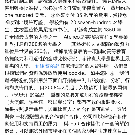
旅行計劃之前，請檢查入境要求和簽證條件。 僱員的個人
僱用獲得批准後，他必須將文件帶到菲律賓警方，費用約為
one hundred 美元。 您必須支付 35 歐元的費用，然後您
將收到出境許可證。 學校約有 20,seven-hundred 名學
生，主校區位於馬尼拉市中心。 耶穌會成立於 1859 年，
是全國最古老的大學之一。 Ateneo是英語語言和文學專業
世界排名前200名的大學之一，其藝術和人文學院的師資力
量位居世界前350名。 根據最近發表的一項關於高等教育
負擔能力和可近性的全球比較研究，菲律賓大學是世界上最
實惠的大學。
菲律賓簽證
在處理您的個人資料時，我們會
根據我們的資料保護政策使用 cookie。 如果您同意，我們
還將將您的資料用於下面自訂指南中列出的效能、分析、行
銷和廣告目的。 自2008年2月起，入境後可申請最多兩個
月（59天）的簽證。 重要的是要知道所有簽證處理機構
（大使館、領事館、移民辦公室）都有有效的服裝要求。
如果按照規定進行，與菲律賓人才的合作是可能的。 透過
與像 一樣經驗豐富的合作夥伴合作，公司可以減輕在菲律
賓僱用和支持員工的壓力。 與 EoR 合作提供了一個簡單的
機會，可以測試外國市場並在多個國家/地區快速建立員工