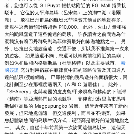
者，您也可以從 Gil Puyat 輕軌站附近的 EGI Mall 搭乘接
駁車。 它位於太平洋島嶼（呂宋島）上的湖中湖（塔爾
湖）。 飛往巴丹群島的航班比菲律賓其他目的地貴得多。
常規往返票價預計將超過 P10,000。 此外，火山力量和強
大的颱風塑造了這些偏遠的島嶼。 許多讀者之前問過為什
麼我沒有將巴丹群島列為菲律賓最好的旅遊地點之一。 另
外，巴拉巴克地處偏遠，交通不便，所以我不推薦第一次來
的遊客。 如果這還不夠，您還可以輕鬆前往附近的島嶼，
例如保和島和內格羅斯島（杜馬格特）以及主要城市。
泰
國簽證
充分利用宿霧在菲律賓中部的戰略位置及其四通八
達的航班/渡輪網絡。 巴庫特灣的跳島遊分佈面積很大，因
此計劃至少在那裡度過兩天（A 和 C 遊最佳）。 此外，
「SEAnery」也與泰國的皮皮島/甲米群島和越南的下龍灣
（越南）等亞洲熱門目的地競爭。 菲律賓北蘇里高市馬科
斯錫亞高島的 Magpupungko 岩層。 儘管近年來有了新的
發展，但它地處偏遠，但交通便利，而且並不擁擠。 如果
您想體驗悠閒的島嶼生活方式，錫亞高是最好的遊覽地點之
一。 其次，自從十年前我第一次訪問這個島以來，這個天