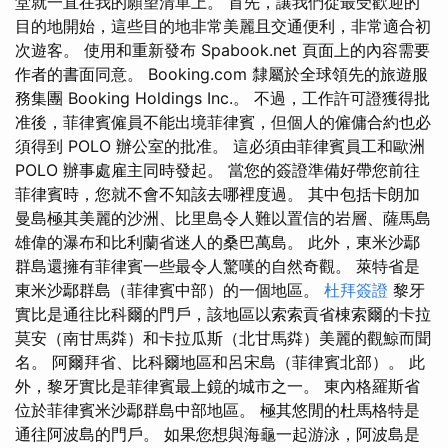
堂就一直在我的願望清單上。 首先，讓我們從最受歡迎的
目的地開始，這些目的地非常美麗且交通便利，非常適合初
次遊客。 使用和重新發布 Spabook.net 頁面上的內容需要
作者的書面同意。 Booking.com 隸屬於全球領先的旅遊服
務集團 Booking Holdings Inc.。 不過，工作許可證獲得批
准後，菲律賓僱員不能出境菲律賓，但個人的僱傭合約也必
須得到 POLO 辦公室的批准。 這必須由菲律賓員工和歐洲
POLO 辦事處雇主同時發起。 當您的簽證準備好帶您前往
菲律賓時，您就不會不知該去哪裡度過。 其中包括卡朗加
曼島極其美麗的沙洲、比里島令人難以置信的岩層、薩馬島
雄偉的瀑布和比利蘭省迷人的桑巴萬島。 此外，東米沙鄢
群島還擁有菲律賓一些最令人驚嘆的自然奇觀。 萊特省是
東米沙鄢群島（菲律賓中部）的一個地區。
杜拜簽證
黎牙
實比是通往比科爾的門戶，該地區以索索貢省棟索爾的卡拉
莫安（南甘馬粦）和卡拉瓜斯（北甘馬粦）美麗的觀鯨而聞
名。 阿爾拜省、比科爾地區和呂宋島（菲律賓北部）。 此
外，黎牙實比是菲律賓最上鏡的城市之一。 東內格羅斯省
位於菲律賓米沙鄢群島中部地區。 極其悠閒的杜馬格特是
通往阿波島的門戶。 如果您想與海龜一起游泳，阿波島是