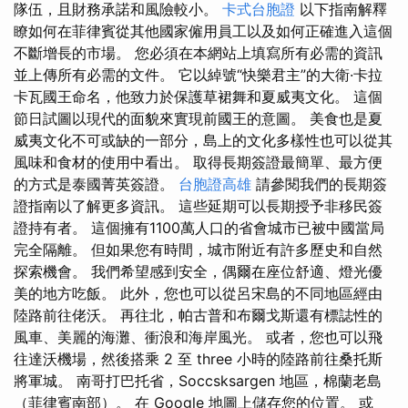
隊伍，且財務承諾和風險較小。
卡式台胞證
以下指南解釋
瞭如何在菲律賓從其他國家僱用員工以及如何正確進入這個
不斷增長的市場。 您必須在本網站上填寫所有必需的資訊
並上傳所有必需的文件。 它以綽號“快樂君主”的大衛·卡拉
卡瓦國王命名，他致力於保護草裙舞和夏威夷文化。 這個
節日試圖以現代的面貌來實現前國王的意圖。 美食也是夏
威夷文化不可或缺的一部分，島上的文化多樣性也可以從其
風味和食材的使用中看出。 取得長期簽證最簡單、最方便
的方式是泰國菁英簽證。
台胞證高雄
請參閱我們的長期簽
證指南以了解更多資訊。 這些延期可以長期授予非移民簽
證持有者。 這個擁有1100萬人口的省會城市已被中國當局
完全隔離。 但如果您有時間，城市附近有許多歷史和自然
探索機會。 我們希望感到安全，偶爾在座位舒適、燈光優
美的地方吃飯。 此外，您也可以從呂宋島的不同地區經由
陸路前往佬沃。 再往北，帕古普和布爾戈斯還有標誌性的
風車、美麗的海灘、衝浪和海岸風光。 或者，您也可以飛
往達沃機場，然後搭乘 2 至 three 小時的陸路前往桑托斯
將軍城。 南哥打巴托省，Soccsksargen 地區，棉蘭老島
（菲律賓南部）。 在 Google 地圖上儲存您的位置。 或