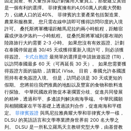
固定資產、有大量預算或計劃僱用大量員工，那麼建立實體
是一個有利的選擇。 菲律賓擁有約4,050萬人的龐大勞動
力，佔總人口的近40%。 菲律賓的主要產業包括製造業、
農業和服務業。 您只需在線申請即可獲得訪問印度的入境
許可。 桑托斯將軍機場距離馬尼拉約兩小時航程，距離宿
霧或伊洛伊洛約一小時航程。 從桑托斯將軍城到塞布湖的
陸路旅行大約需要 2-3 小時。 如果您沒有有效簽證、計劃
在泰國停留超過 30/45 天或獲得重新入境許可，則必須獲
得簽證。
卡式台胞證
最簡單的選擇是申請旅遊簽證 (TR)，
以訪問泰國最多 60 天（可再延長 30 天）。 如果您需要獲
得簽證方面的協助，請嘗試 iVisa。 目前，泰國允許各國護
照持有者免簽證入境。 但是，訪問必須是 30 天或更短的
假期。 您將前往我們推薦的地點以及豐富的食物和飲料進
行探險。 中華民國政府敦促本著擱置分歧、促進共同發展
的精神，透過和平、多邊談判解決南海爭端。 中華民國願
與相關國家在平等基礎上透過談判合作，促進南海和平穩
定。
菲律賓簽證
與馬尼拉雅典耀大學和菲律賓大學一樣，
DLSU 的英語語言和文學專業躋身世界前 200 名大學之
列。 DLSU 是一所私立羅馬天主教研究型大學，由基督教