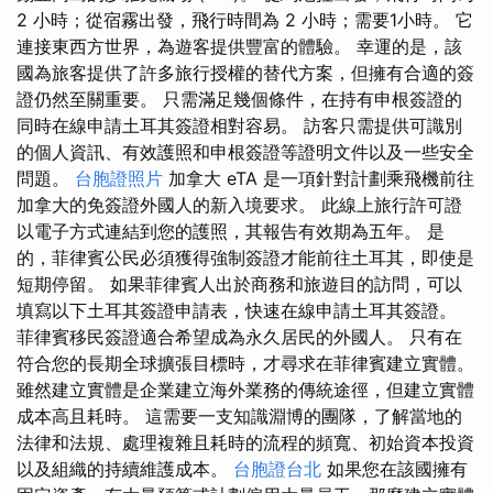
2 小時；從宿霧出發，飛行時間為 2 小時；需要1小時。 它
連接東西方世界，為遊客提供豐富的體驗。 幸運的是，該
國為旅客提供了許多旅行授權的替代方案，但擁有合適的簽
證仍然至關重要。 只需滿足幾個條件，在持有申根簽證的
同時在線申請土耳其簽證相對容易。 訪客只需提供可識別
的個人資訊、有效護照和申根簽證等證明文件以及一些安全
問題。
台胞證照片
加拿大 eTA 是一項針對計劃乘飛機前往
加拿大的免簽證外國人的新入境要求。 此線上旅行許可證
以電子方式連結到您的護照，其報告有效期為五年。 是
的，菲律賓公民必須獲得強制簽證才能前往土耳其，即使是
短期停留。 如果菲律賓人出於商務和旅遊目的訪問，可以
填寫以下土耳其簽證申請表，快速在線申請土耳其簽證。
菲律賓移民簽證適合希望成為永久居民的外國人。 只有在
符合您的長期全球擴張目標時，才尋求在菲律賓建立實體。
雖然建立實體是企業建立海外業務的傳統途徑，但建立實體
成本高且耗時。 這需要一支知識淵博的團隊，了解當地的
法律和法規、處理複雜且耗時的流程的頻寬、初始資本投資
以及組織的持續維護成本。
台胞證台北
如果您在該國擁有