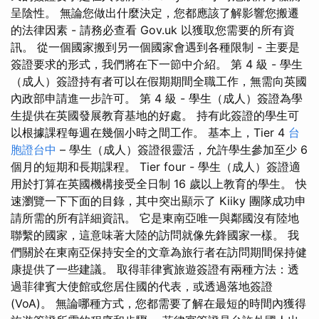
呈陰性。 無論您做出什麼決定，您都應該了解影響您搬遷
的法律因素 - 請務必查看 Gov.uk 以獲取您需要的所有資
訊。 從一個國家搬到另一個國家會遇到各種限制 - 主要是
簽證要求的形式，我們將在下一節中介紹。 第 4 級 - 學生
（成人）簽證持有者可以在假期期間全職工作，無需向英國
內政部申請進一步許可。 第 4 級 - 學生（成人）簽證為學
生提供在英國發展教育基地的好處。 持有此簽證的學生可
以根據課程每週在幾個小時之間工作。 基本上，Tier 4
台
胞證台中
– 學生（成人）簽證很靈活，允許學生參加至少 6
個月的短期和長期課程。 Tier four - 學生（成人）簽證適
用於打算在英國機構接受全日制 16 歲以上教育的學生。 快
速瀏覽一下下面的目錄，其中突出顯示了 Kiiky 團隊成功申
請所需的所有詳細資訊。 它是東南亞唯一與鄰國沒有陸地
聯繫的國家，這意味著大陸的訪問就像先鋒國家一樣。 我
們關於在東南亞保持安全的文章為旅行者在訪問期間保持健
康提供了一些建議。 取得菲律賓旅遊簽證有兩種方法：透
過菲律賓大使館或您居住國的代表，或透過落地簽證
(VoA)。 無論哪種方式，您都需要了解在最短的時間內獲得