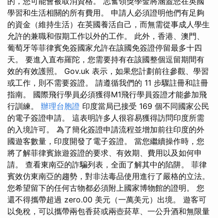
的，您可能會被取消資格。 志奮領獎學金將涵蓋您在英國
學習和生活相關的所有費用。 申請人必須證明他們有足夠
的資金（維持生活）在英國養活自己，而無需從事成人學生
允許的兼職和假期工作以外的工作。 此外，香港、澳門、
葡萄牙等菲律賓免簽國家允許在該國免簽證停留最多十四
天。 要進入直布羅陀，您需要持有在該國整個逗留期間有
效的有效護照。 Gov.uk 表示，如果您計劃前往參觀、學習
或工作，則不需要簽證。 請遵循我們的 11 步驟註冊和註冊
指南。 國際飛行學員必須獲得M1飛行學員簽證才能參加飛
行訓練。
辦理台胞證
印度當局已接受 169 個不同國家公民
的電子簽證申請。 這表明許多人很容易獲得訪問印度所需
的入境許可。 為了簡化簽證申請流程並增加前往印度的外
國遊客數量，印度開發了電子簽證。 當您繼續操作時，您
將了解菲律賓旅遊簽證的要求、有效期、費用以及如何申
請。 查看東南亞的詐騙列表，全面了解其中的陷阱。 菲律
賓效仿東南亞的趨勢，對非法毒品使用進行了嚴格的立法。
您希望留下的任何古物都必須附上國家博物館的證明。 您
還不得攜帶超過 zero.00 美元（一萬美元）出境。 遊客可
以免稅，可以攜帶兩包香菸或兩壺菸草、一公升酒和無限量