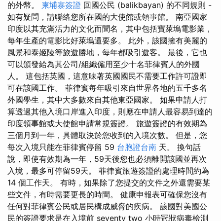
的外幣。
柬埔寨簽證
回國公民 (balikbayan) 的不同規則 -
如有疑問，請聯絡您所在國的大使館或領事館。 南亞國家
印度以其充滿活力的文化而聞名，其中包括寶萊塢電影業，
每年生產的電影比好萊塢還要多。 此外，該國擁有美麗的
風景和泰姬陵等旅遊勝地，每年都吸引遊客。 最後，它也
可以頒發給為其公司/組織僱用至少十名菲律賓人的外國
人。 這包括英國，這意味著英國國民不需要工作許可證即
可在該國工作。 菲律賓每年吸引來自世界各地的五千多名
外國學生，其中大多數來自其他東亞國家。 如果申請人打
算透過其他入境口岸進入印度，則應在申請人最容易到達的
印度領事館或大使館申請常規簽證。 旅遊簽證的有效期為
三個月到一年，具體取決於您收到的入境次數。 但是，您
每次入境只能在菲律賓停留 59
台胞證台南
天。 換句話
說，即使有效期為一年，59天後您也必須離開該國並再次
入境，最多可停留59天。 菲律賓旅遊簽證的處理時間約為
14 個工作天。 有時，如果除了您提交的文件之外還需要某
些文件，有時需要更長的時間。 健康申報表可確保您沒有
任何對菲律賓公民或居民構成威脅的疾病。 該國對美國公
民的簽證要求是在入境前 seventy two 小時冠狀病毒檢測