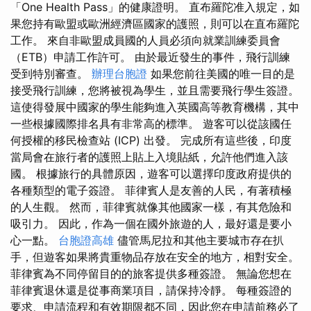
「One Health Pass」的健康證明。 直布羅陀准入規定，如
果您持有歐盟或歐洲經濟區國家的護照，則可以在直布羅陀
工作。 來自非歐盟成員國的人員必須向就業訓練委員會
（ETB）申請工作許可。 由於最近發生的事件，飛行訓練
受到特別審查。
辦理台胞證
如果您前往美國的唯一目的是
接受飛行訓練，您將被視為學生，並且需要飛行學生簽證。
這使得發展中國家的學生能夠進入英國高等教育機構，其中
一些根據國際排名具有非常高的標準。 遊客可以從該國任
何授權的移民檢查站 (ICP) 出發。 完成所有這些後，印度
當局會在旅行者的護照上貼上入境貼紙，允許他們進入該
國。 根據旅行的具體原因，遊客可以選擇印度政府提供的
各種類型的電子簽證。 菲律賓人是友善的人民，有著積極
的人生觀。 然而，菲律賓就像其他國家一樣，有其危險和
吸引力。 因此，作為一個在國外旅遊的人，最好還是要小
心一點。
台胞證高雄
儘管馬尼拉和其他主要城市存在扒
手，但遊客如果將貴重物品存放在安全的地方，相對安全。
菲律賓為不同停留目的的旅客提供多種簽證。 無論您想在
菲律賓退休還是從事商業項目，請保持冷靜。 每種簽證的
要求、申請流程和有效期限都不同，因此您在申請前務必了