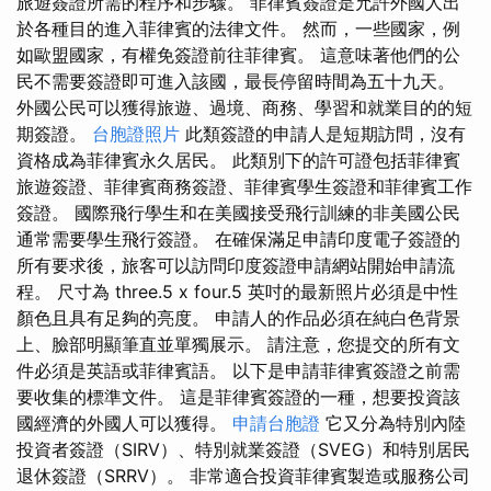
旅遊簽證所需的程序和步驟。 菲律賓簽證是允許外國人出
於各種目的進入菲律賓的法律文件。 然而，一些國家，例
如歐盟國家，有權免簽證前往菲律賓。 這意味著他們的公
民不需要簽證即可進入該國，最長停留時間為五十九天。
外國公民可以獲得旅遊、過境、商務、學習和就業目的的短
期簽證。
台胞證照片
此類簽證的申請人是短期訪問，沒有
資格成為菲律賓永久居民。 此類別下的許可證包括菲律賓
旅遊簽證、菲律賓商務簽證、菲律賓學生簽證和菲律賓工作
簽證。 國際飛行學生和在美國接受飛行訓練的非美國公民
通常需要學生飛行簽證。 在確保滿足申請印度電子簽證的
所有要求後，旅客可以訪問印度簽證申請網站開始申請流
程。 尺寸為 three.5 x four.5 英吋的最新照片必須是中性
顏色且具有足夠的亮度。 申請人的作品必須在純白色背景
上、臉部明顯筆直並單獨展示。 請注意，您提交的所有文
件必須是英語或菲律賓語。 以下是申請菲律賓簽證之前需
要收集的標準文件。 這是菲律賓簽證的一種，想要投資該
國經濟的外國人可以獲得。
申請台胞證
它又分為特別內陸
投資者簽證（SIRV）、特別就業簽證（SVEG）和特別居民
退休簽證（SRRV）。 非常適合投資菲律賓製造或服務公司