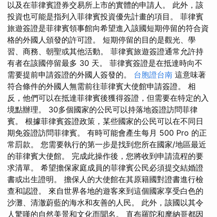
以及在菲律賓證券交易所上市的實體的申請人。 此外，該
投資也可能是指列入菲律賓投資優先計畫的項目。 菲律賓
旅遊簽證是菲律賓領事館向希望進入該國短期停留的符合資
格的外國人頒發的許可證。 短期停留的目的是觀光、學
習、商務、朝聖或其他活動。 菲律賓旅遊簽證通常允許持
有者在該國停留最多 30 天。 菲律賓簽證是在抵達時向不
需要提前申請簽證的外國人簽發的。
台胞證台南
這意味著
符合條件的外國人無需前往菲律賓大使館申請簽證。 相
反，他們可以在抵達菲律賓後獲得簽證，但需要在特定的入
境點辦理。 30多個國家的公民可以持落地簽證訪問菲律
賓。 根據菲律賓簽證政策，某些國家的公民可以在不同日
期免簽證訪問菲律賓。 有時可能會產生每月 500 Pro 的正
常罰款。 您需要執行的第一步是找到您所在國家/地區最近
的菲律賓大使館。 完成此操作後，您將收到申請流程的要
求清單。 希望擔保家庭成員的菲律賓公民必須提交結婚證
書或出生證明。 擔保人的大使館在其原籍國對證書進行檢
查和認證。 來自世界各地的遊客來到這個國家享受白色的
沙灘、清澈蔚藍的海水和友善的人民。 此外，該國以其令
人驚嘆的自然美景和文化而聞名。 直布羅陀和摩納哥都因