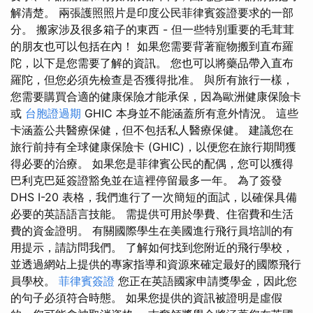
解清楚。 兩張護照照片是印度公民菲律賓簽證要求的一部
分。 搬家涉及很多箱子的東西 - 但一些特別重要的毛茸茸
的朋友也可以包括在內！ 如果您需要背著寵物搬到直布羅
陀，以下是您需要了解的資訊。 您也可以將藥品帶入直布
羅陀，但您必須先檢查是否獲得批准。 與所有旅行一樣，
您需要購買合適的健康保險才能承保，因為歐洲健康保險卡
或
台胞證過期
GHIC 本身並不能涵蓋所有意外情況。 這些
卡涵蓋公共醫療保健，但不包括私人醫療保健。 建議您在
旅行前持有全球健康保險卡 (GHIC)，以便您在旅行期間獲
得必要的治療。 如果您是菲律賓公民的配偶，您可以獲得
巴利克巴延簽證豁免並在這裡停留最多一年。 為了簽發
DHS I-20 表格，我們進行了一次簡短的面試，以確保具備
必要的英語語言技能。 需提供可用於學費、住宿費和生活
費的資金證明。 有關國際學生在美國進行飛行員培訓的有
用提示，請訪問我們。 了解如何找到您附近的飛行學校，
並透過網站上提供的專家指導和資源來確定最好的國際飛行
員學校。
菲律賓簽證
您正在英語國家申請獎學金，因此您
的句子必須符合時態。 如果您提供的資訊被證明是虛假