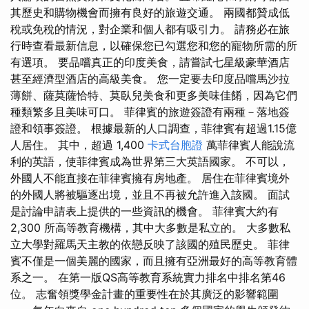
其歷史和購物機會而擁有良好的旅遊交通。 兩國都贊成低
稅或免稅的情況，對企業和個人都有吸引力。 請務必在旅
行時查看最新信息，以確保您已勾選您和您的寵物所需的所
有選項。 要品嚐真正的印度美食，請嘗試七星級豪華酒店
甚至經濟型酒店的高級美食。 您一定要去印度品嚐馬沙拉
薄餅、薩莫薩恰特、莫臥兒美食和更多美味佳餚，因為它們
種類繁多且美味可口。 菲律賓的旅遊簽證有兩種－落地簽
證和領事簽證。 根據最新的人口調查，菲律賓有超過1.15億
人居住。 其中，超過 1,400
卡式台胞證
萬菲律賓人能說流
利的英語，使菲律賓成為世界第三大英語國家。 不可以，
外國人不能直接在菲律賓擁有房地產。 居住在菲律賓境外
的外國人將被驅逐出境，並且不再被允許進入該國。 面試
是討論申請表上提供的一些資訊的機會。 菲律賓大約有
2,300 所高等教育機構，其中大多數是私立的。 大多數私
立大學對羅馬天主教的依戀反映了該國的殖民歷史。 菲律
賓不僅是一個美麗的國家，而且擁有亞洲最好的高等教育體
系之一。 在第一版QS高等教育系統實力排名中排名第46
位。 志奮領獎學金計畫的重要性在於其廣泛的影響範圍