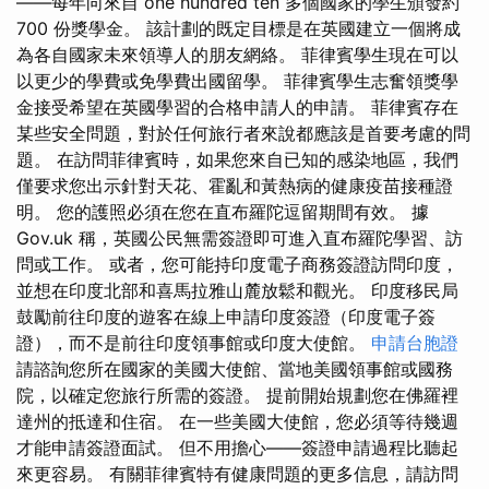
——每年向來自 one hundred ten 多個國家的學生頒發約
700 份獎學金。 該計劃的既定目標是在英國建立一個將成
為各自國家未來領導人的朋友網絡。 菲律賓學生現在可以
以更少的學費或免學費出國留學。 菲律賓學生志奮領獎學
金接受希望在英國學習的合格申請人的申請。 菲律賓存在
某些安全問題，對於任何旅行者來說都應該是首要考慮的問
題。 在訪問菲律賓時，如果您來自已知的感染地區，我們
僅要求您出示針對天花、霍亂和黃熱病的健康疫苗接種證
明。 您的護照必須在您在直布羅陀逗留期間有效。 據
Gov.uk 稱，英國公民無需簽證即可進入直布羅陀學習、訪
問或工作。 或者，您可能持印度電子商務簽證訪問印度，
並想在印度北部和喜馬拉雅山麓放鬆和觀光。 印度移民局
鼓勵前往印度的遊客在線上申請印度簽證（印度電子簽
證），而不是前往印度領事館或印度大使館。
申請台胞證
請諮詢您所在國家的美國大使館、當地美國領事館或國務
院，以確定您旅行所需的簽證。 提前開始規劃您在佛羅裡
達州的抵達和住宿。 在一些美國大使館，您必須等待幾週
才能申請簽證面試。 但不用擔心——簽證申請過程比聽起
來更容易。 有關菲律賓特有健康問題的更多信息，請訪問