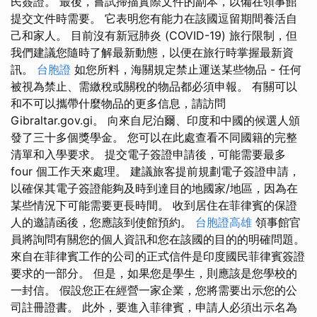
民簽證。 最後，嘗試掃描實際文件的副本，以備在領事館
提交文件時需要。 它表明您有能力在該國逗留期間養活自
己和家人。 目前沒有新冠肺炎 (COVID-19) 旅行限制，但
我們建議您隨時了解最新動態，以便在旅行時掌握最新資
訊。
台胞證
如您所料，海關規定禁止運送某些物品 - 任何
被視為禁止、需繳稅或關稅的物品都必須申報。 有關可以
和不可以攜帶什麼物品的更多信息，請訪問
Gibraltar.gov.gi。 向來自尼泊爾、印度和中國的候選人頒
發了三十多個獎學金。 您可以在此處查看不同國籍的完整
清單和入學要求。 提交電子簽證申請後，可能需要最多
four 個工作天來處理。 建議旅客提前規劃電子簽證申請，
以確保其電子簽證能夠及時到達目的地國家/地區，因為在
某些情況下可能需要更長時間。 收到居住在菲律賓的保證
人的邀請函後，您應該到使館預約。
台胞證高雄
領事館官
員將詢問有關您的個人資訊和您在該國的目的的明確問題。
來自在菲律賓工作的公司的正式信件是印度國民菲律賓簽證
要求的一部分。 但是，如果您是學生，則應該是您學校的
一封信。 假設您正在經營一家企業，您將需要出示您的公
司註冊證書。 此外，要進入菲律賓，申請人必須出示名為