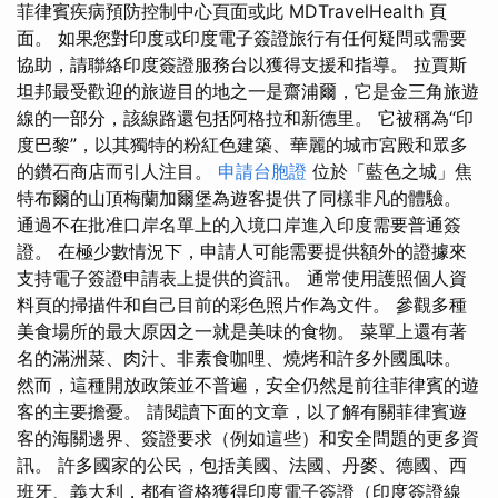
菲律賓疾病預防控制中心頁面或此 MDTravelHealth 頁
面。 如果您對印度或印度電子簽證旅行有任何疑問或需要
協助，請聯絡印度簽證服務台以獲得支援和指導。 拉賈斯
坦邦最受歡迎的旅遊目的地之一是齋浦爾，它是金三角旅遊
線的一部分，該線路還包括阿格拉和新德里。 它被稱為“印
度巴黎”，以其獨特的粉紅色建築、華麗的城市宮殿和眾多
的鑽石商店而引人注目。
申請台胞證
位於「藍色之城」焦
特布爾的山頂梅蘭加爾堡為遊客提供了同樣非凡的體驗。
通過不在批准口岸名單上的入境口岸進入印度需要普通簽
證。 在極少數情況下，申請人可能需要提供額外的證據來
支持電子簽證申請表上提供的資訊。 通常使用護照個人資
料頁的掃描件和自己目前的彩色照片作為文件。 參觀多種
美食場所的最大原因之一就是美味的食物。 菜單上還有著
名的滿洲菜、肉汁、非素食咖哩、燒烤和許多外國風味。
然而，這種開放政策並不普遍，安全仍然是前往菲律賓的遊
客的主要擔憂。 請閱讀下面的文章，以了解有關菲律賓遊
客的海關邊界、簽證要求（例如這些）和安全問題的更多資
訊。 許多國家的公民，包括美國、法國、丹麥、德國、西
班牙、義大利，都有資格獲得印度電子簽證（印度簽證線